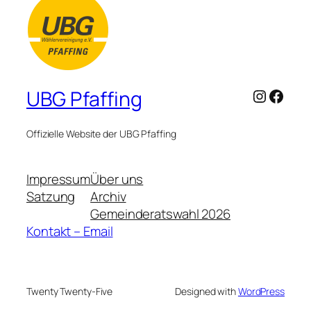
Instagr
Face
UBG Pfaffing
Offizielle Website der UBG Pfaffing
Impressum
Über uns
Satzung
Archiv
Gemeinderatswahl 2026
Kontakt – Email
Twenty Twenty-Five
Designed with
WordPress