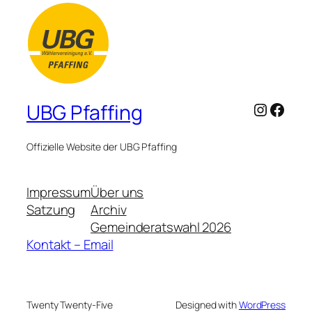
Instagr
Face
UBG Pfaffing
Offizielle Website der UBG Pfaffing
Impressum
Über uns
Satzung
Archiv
Gemeinderatswahl 2026
Kontakt – Email
Twenty Twenty-Five
Designed with
WordPress